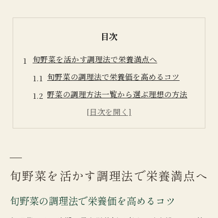
目次
旬野菜を活かす調理法で栄養満点へ
旬野菜の調理法で栄養価を高めるコツ
野菜の調理方法一覧から選ぶ理想の方法
旬野菜を美味しく味わう調理の極意とは
野菜の栄養を逃がさない調理法を実践
食卓を彩る野菜の調理上の性質を解説
生と加熱で変わる野菜の健康効果を解説
旬野菜を活かす調理法で栄養満点へ
野菜は生と加熱どちらが健康的か比較
旬野菜の調理法で栄養価を高めるコツ
加熱調理で変わる野菜の栄養とその理由
生野菜と加熱野菜の効果的な食べ方