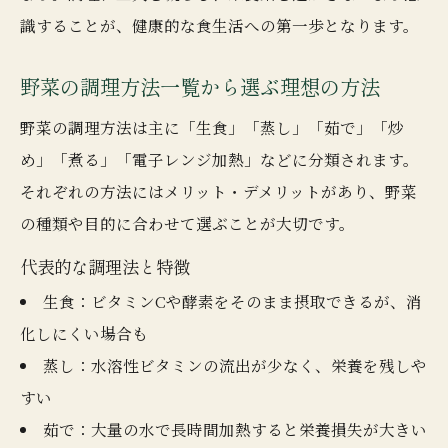
野菜調理の極意で健康的な食事を実現
識することが、健康的な食生活への第一歩となります。
野菜調理コツで栄養損失を最小限に抑える
野菜の調理方法一覧から選ぶ理想の方法
野菜調理方法一覧でわかる選び方の極意
野菜調理方法一覧を活用した選び方のコツ
野菜の調理方法は主に「生食」「蒸し」「茹で」「炒
め」「煮る」「電子レンジ加熱」などに分類されます。
野菜の調理法で栄養価を最大限に引き出す
それぞれの方法にはメリット・デメリットがあり、野菜
野菜調理の極意を知って健康生活へ一歩
の種類や目的に合わせて選ぶことが大切です。
栄養を逃がさない選び方を実践しよう
代表的な調理法と特徴
野菜の賢い食べ方で毎日を豊かにする方法
生食：ビタミンCや酵素をそのまま摂取できるが、消
電子レンジ活用で時短しながら栄養キープ
化しにくい場合も
電子レンジ調理で野菜の栄養を守るコツ
蒸し：水溶性ビタミンの流出が少なく、栄養を残しや
時短でも叶う野菜調理方法一覧から厳選
すい
野菜の栄養を逃がさない電子レンジ活用術
茹で：大量の水で長時間加熱すると栄養損失が大きい