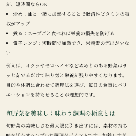
電子レンジ調理の極意と食卓への応用方法
が、短時間ならOK
野菜調理コツで時短と栄養価アップを両立
炒め：油と一緒に加熱することで脂溶性ビタミンの吸
収がアップ
煮る：スープごと食べれば栄養の損失を防げる
電子レンジ：短時間で加熱でき、栄養素の流出が少な
い
例えば、オクラやモロヘイヤなどぬめりのある野菜はサ
ッと茹でるだけで粘り気と栄養が残りやすくなります。
目的や体調に合わせて調理法を選び、毎日の食事にバリ
エーションを持たせることが理想的です。
旬野菜を美味しく味わう調理の極意とは
旬野菜の美味しさを最大限に引き出すには、素材の持ち
味を活かすシンプルな調理がポイントです。加熱しすぎ