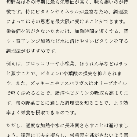
旬野菜はその時期に最も栄養価が高く、味も濃いのが特
栄養価を守る野菜調理の賢い選択方法
徴です。特にビタミンやミネラルが豊富なため、調理法
によってはその恩恵を最大限に受けることができます。
野菜の栄養素と加熱調理の関係に注目
栄養価を逃がさないためには、加熱時間を短くする、蒸
理想の栄養摂取ならこの野菜調理コツ
す・電子レンジ加熱など水に溶けやすいビタミンを守る
野菜の栄養を効率よくとる調理法解説
調理法がおすすめです。
野菜調理の極意で理想の栄養摂取を目指す
例えば、ブロッコリーや小松菜、ほうれん草などはサッ
毎日に活かせる野菜調理コツを伝授
と蒸すことで、ビタミンCや葉酸の損失を抑えられま
効率的な野菜の調理方法一覧を活用しよう
す。また、ズッキーニやアスパラガスはオリーブオイル
野菜の賢い食べ方が栄養摂取の鍵となる
で軽く炒めることで、脂溶性ビタミンの吸収も高まりま
栄養を逃がさない野菜調理の基本技
す。旬の野菜ごとに適した調理法を知ることで、より効
野菜の栄養を逃がさない調理法の基本
率よく栄養を摂取できるのです。
栄養を守るための野菜調理方法一覧を解説
ただし、過度な加熱や水に長時間さらすことは避けまし
調理上の性質を知って野菜を無駄なく活用
ょう。調理に工夫を凝らし、栄養素を逃がさないよう意