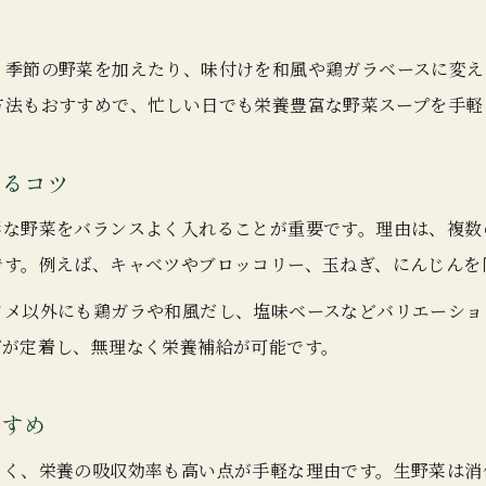
栄養満点の簡単野菜スープレシピ集
。季節の野菜を加えたり、味付けを和風や鶏ガラベースに変え
野菜スープレシピ人気一位の簡単調理法紹介
方法もおすすめで、忙しい日でも栄養豊富な野菜スープを手軽
コンソメ以外で楽しむ野菜スープレシピ集
キャベツやにんじんたっぷりの野菜スープレシピ
するコツ
鶏ガラ仕立ての栄養満点野菜スープレシピ
彩な野菜をバランスよく入れることが重要です。理由は、複数
野菜を味わう和風だしスープレシピの魅力
です。例えば、キャベツやブロッコリー、玉ねぎ、にんじんを
キャベツたっぷり野菜スープのアレンジ術
キャベツと野菜で作る多彩スープアレンジ例
ソメ以外にも鶏ガラや和風だし、塩味ベースなどバリエーショ
プが定着し、無理なく栄養補給が可能です。
キャベツ主役の野菜スープレシピ人気の理由
キャベツ×鶏ガラのヘルシースープアレンジ術
すすめ
野菜スープ キャベツで叶える腸活レシピ
なく、栄養の吸収効率も高い点が手軽な理由です。生野菜は消
コンソメ以外で楽しむキャベツ野菜スープ