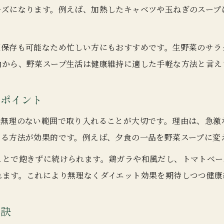
ーズになります。例えば、加熱したキャベツや玉ねぎのスープ
鶏ガラや和風だしで作るヘルシースープ
野菜スープ 鶏ガラで作る旨味たっぷりレシピ
凍保存も可能なため忙しい方にもおすすめです。生野菜のサラ
和風だし×野菜で楽しむ健康スープの真髄
由から、野菜スープ生活は健康維持に適した手軽な方法と言え
鶏ガラと野菜の相性抜群スープレシピ集
人気の鶏ガラ野菜スープアレンジ方法
るポイント
和風だしで引き立つ野菜の優しい味わい
ず無理のない範囲で取り入れることが大切です。理由は、急激
時短で美味しい野菜スープのコツを伝授
える方法が効果的です。例えば、夕食の一品を野菜スープに変
野菜スープを時短で美味しく作るテクニック
ことで飽きずに続けられます。鶏ガラや和風だし、トマトベー
下味冷凍で時短を叶える野菜スープ術
れます。これにより無理なくダイエット効果を期待しつつ健康
コンソメ以外も時短調理で本格野菜スープ
野菜の旨みを短時間で引き出す調理法とは
秘訣
忙しい日に役立つ時短野菜スープレシピ集