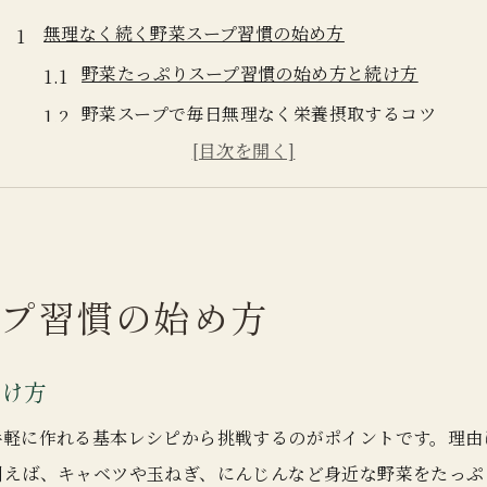
無理なく続く野菜スープ習慣の始め方
野菜たっぷりスープ習慣の始め方と続け方
野菜スープで毎日無理なく栄養摂取するコツ
生野菜より手軽な野菜スープ生活のすすめ
野菜スープダイエットを気軽に始めるポイント
野菜の旨みを引き出すスープ作りの秘訣
ダイエットに効く野菜スープ活用術を解説
プ習慣の始め方
野菜スープダイエットの効果的な活用法解説
野菜で満腹感を得るスープの食べ方とは
続け方
野菜スープレシピで無理なく減量成功する方法
野菜スープダイエットを続ける食習慣のコツ
手軽に作れる基本レシピから挑戦するのがポイントです。理由
例えば、キャベツや玉ねぎ、にんじんなど身近な野菜をたっぷ
野菜の栄養で健康的に痩せるスープ活用術