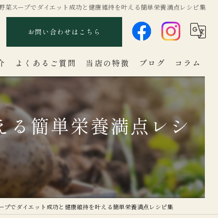
野菜スープでダイエット成功と健康維持を叶える簡単栄養満点レシピ集
お問い合わせはこちら
介
よくあるご質問
当店の特徴
ブログ
コラム
詰め合わせ
える簡単栄養満点レシ
旬野菜
新鮮
果物
直売所
ープでダイエット成功と健康維持を叶える簡単栄養満点レシピ集