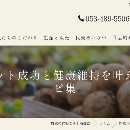
053-489-5506
私たちのこだわり
生産と販売
代表あいさつ
商品紹
ット成功と健康維持を叶
ピ集
野菜の通販なら千石商店
コラム
野菜ス